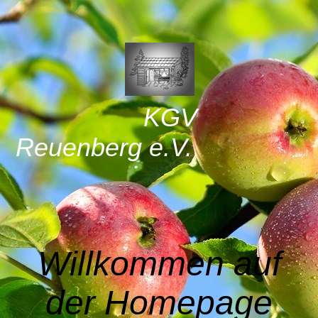
KGV
Reuenberg e.V.
Willkommen auf
der Homepage