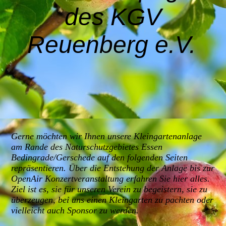
des KGV
Reuenberg e.V.
Gerne möchten wir Ihnen unsere Kleingartenanlage
am Rande des Naturschutzgebietes Essen
Bedingrade/Gerschede auf den folgenden Seiten
repräsentieren. Über die Entstehung der Anlage bis zur
OpenAir Konzertveranstaltung erfahren Sie hier alles.
Ziel ist es, sie für unseren Verein zu begeistern, sie zu
überzeugen, bei uns einen Kleingarten zu pachten oder
vielleicht auch Sponsor zu werden.